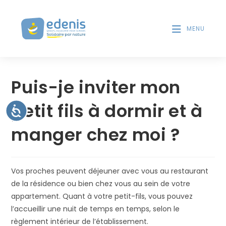
V
d
e
e
s
MENU
u
l
i
e
Skip
l
c
to
l
t
Puis-je inviter mon
e
content
e
u
z
r
petit fils à dormir et à
n
A
s
c
o
d
c
manger chez moi ?
t
e
'
s
é
e
s
c
i
r
b
r
:
i
Vos proches peuvent déjeuner avec vous au restaurant
a
l
C
de la résidence ou bien chez vous au sein de votre
i
n
t
e
appartement. Quant à votre petit-fils, vous pouvez
é
s
l’accueillir une nuit de temps en temps, selon le
i
règlement intérieur de l’établissement.