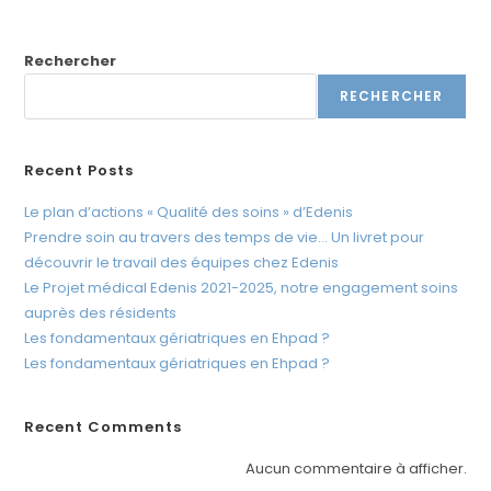
t
e
Rechercher
W
e
RECHERCHER
b
c
Recent Posts
o
m
Le plan d’actions « Qualité des soins » d’Edenis
p
Prendre soin au travers des temps de vie… Un livret pour
r
découvrir le travail des équipes chez Edenis
Le Projet médical Edenis 2021-2025, notre engagement soins
e
auprès des résidents
n
Les fondamentaux gériatriques en Ehpad ?
d
Les fondamentaux gériatriques en Ehpad ?
u
n
s
Recent Comments
y
Aucun commentaire à afficher.
s