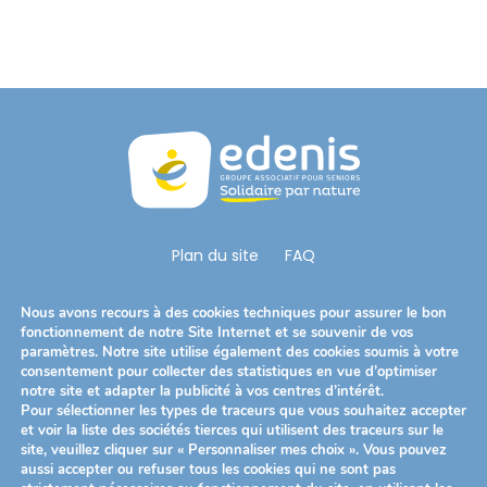
t
è
m
e
d
'
a
c
c
Plan du site
FAQ
e
s
Nous Suivre
Nous avons recours à des cookies techniques pour assurer le bon
s
S’ouvre
S’ouvre
S’ouvre
fonctionnement de notre Site Internet et se souvenir de vos
i
paramètres. Notre site utilise également des cookies soumis à votre
dans
dans
dans
b
consentement pour collecter des statistiques en vue d’optimiser
Télécharger notre brochure
un
un
un
notre site et adapter la publicité à vos centres d’intérêt.
i
Pour sélectionner les types de traceurs que vous souhaitez accepter
nouvel
nouvel
nouvel
l
et voir la liste des sociétés tierces qui utilisent des traceurs sur le
onglet
onglet
onglet
site, veuillez cliquer sur « Personnaliser mes choix ». Vous pouvez
i
Mentions légales
Politique de confidentialité
aussi accepter ou refuser tous les cookies qui ne sont pas
t