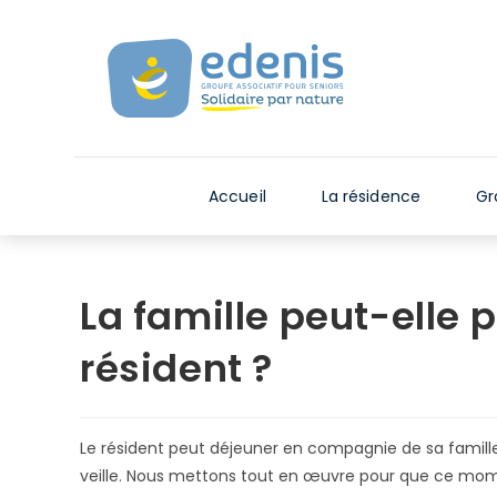
Skip
V
to
e
content
u
i
l
l
e
Accueil
La résidence
Gr
z
n
o
t
La famille peut-elle 
e
r
résident ?
:
C
e
Le résident peut déjeuner en compagnie de sa famille e
s
veille. Nous mettons tout en œuvre pour que ce moment
i