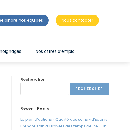
n
t
d
Rejoindre nos équipes
Nous contacter
e
s
l
e
moignages
Nos offres d’emploi
c
t
e
Rechercher
u
r
RECHERCHER
s
d
Recent Posts
'
Le plan d’actions « Qualité des soins » d’Edenis
é
Prendre soin au travers des temps de vie… Un