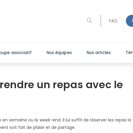
Toggle
FAQ
website
search
oupe associatif
Nos équipes
Nos articles
Té
prendre un repas avec le
n semaine ou le week-end. Il lui suffit de réserver les repas la
 soit fait de plaisir et de partage.